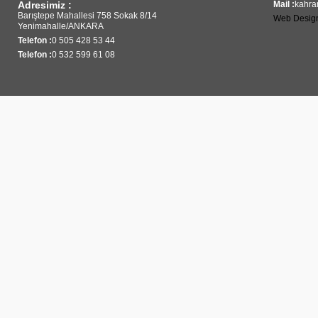
Adresimiz :
Mail :
kahra
Barıştepe Mahallesi 758 Sokak 8/14
Web Desig
Yenimahalle/ANKARA
Telefon :
0 505 428 53 44
Telefon :
0 532 599 61 08