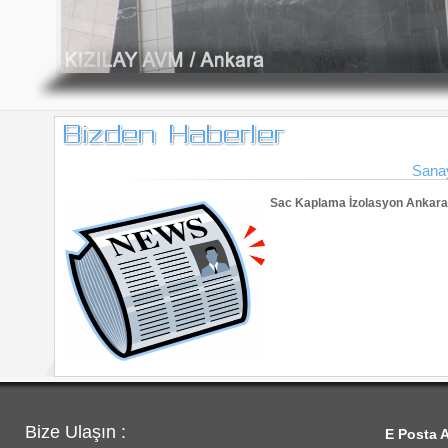
Sanay
Sac Kaplama İzolasyon Ankara 
Bize Ulaşın :
E Posta A